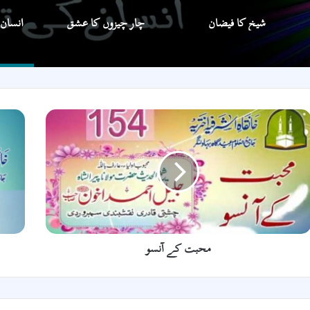
شیخ کا فیضان
چار چیزوں کا عشق
حبت
نیکیوں
ے
پر
نسو
رونا
محبت کے آنسو