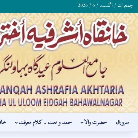
جمعرات / اگست / 6 / 2026
سرورق
حضرت والا
حمد و نعت ۔ کلام معرفت
خان