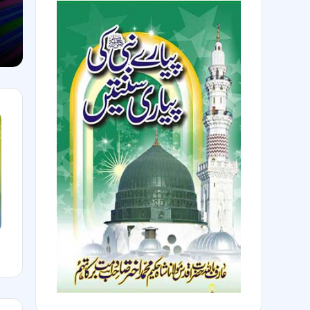
م
ک
آ