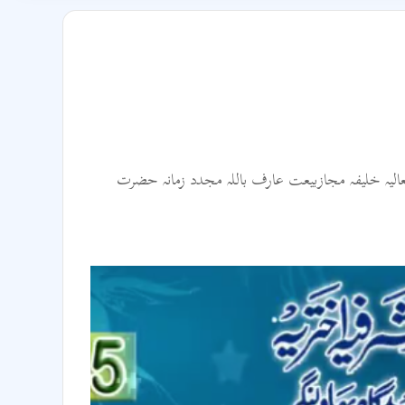
الیہ خلیفہ مجازبیعت عارف باللہ مجدد زمانہ حضرت