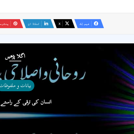
فیس بُک
X
لنکڈ ان
پنٹرس
اگلا پڑھیں
بیانات و ملفوظات
انسان کی ترقی کے راستے 4.09.2021