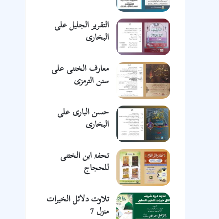
التقریر الجلیل علی
البخاری
معارف الختنی علی
سنن الترمزی
حسن الباری علی
البخاری
تحفۃ ابن الختنی
للحجاج
تلاوت دلائل الخیرات
منزل 7