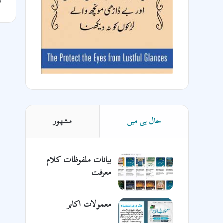
ا
حال ہی میں
مشھور
بیانات ملفوظات کلام
معرفت
معمولات اکابر