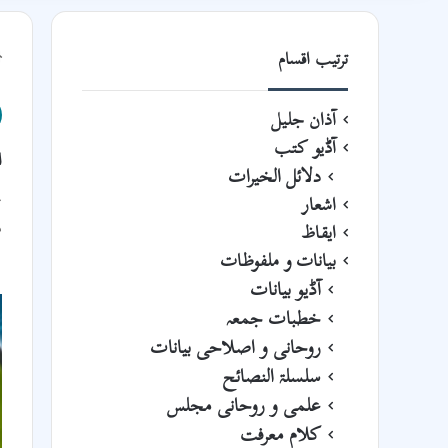
ترتیب اقسام
آذان جلیل
آڈیو کتب
ا
دلائل الخیرات
ع
اشعار
م
ایقاظ
بیانات و ملفوظات
آڈیو بیانات
خطبات جمعہ
روحانی و اصلاحی بیانات
سلسلۃ النصائح
علمی و روحانی مجلس
کلام معرفت