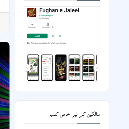
فوظات
کا عشق
سالکین کے لیے خاص کتب