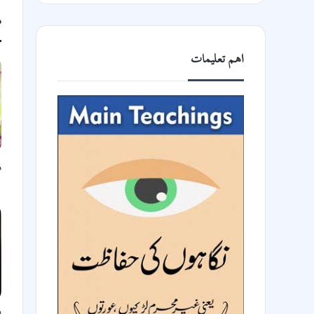
م
اھم تعلیمات
د