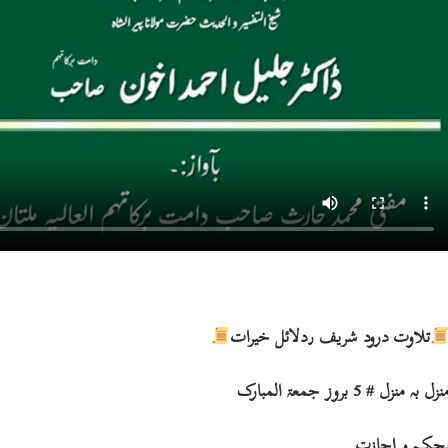
تلاوت درود شریف ٫دلائل خیرات
نزل بہ منزل # 5 بروز جمعۃ المبارک
حکم و اجازت