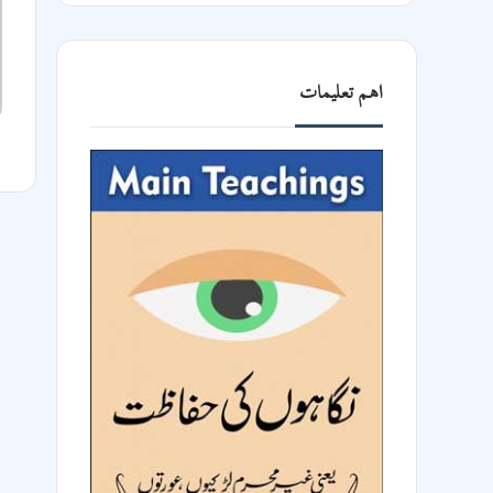
4
اھم تعلیمات