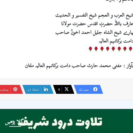
یخ العرب و العجم شیخ التفسیر و الحدیث
ارف بااللہ حضرتِ اقدس حضرت مولانا
یارے شیخ الشاہ جلیل احمد اخونُ صاحب
امت برکاتہم العالیہ
آواز : مفتی محمد حارث صاحب دامت برکاتہم العالیہ ملتان
فیس بُک
X
لنکڈ ان
پنٹرس
اگلا پڑھیں