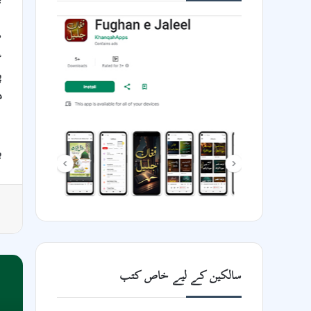
ش
ع
پ
د
ب
سالکین کے لیے خاص کتب