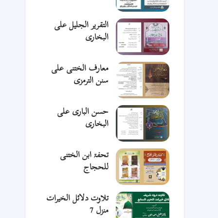
التقریر الجلیل علی
البخاری
معارف الختنی علی
سنن الترمزی
حسن الباری علی
البخاری
تحفۃ ابن الختنی
للحجاج
تلاوت دلائل الخیرات
منزل 7