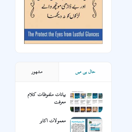
حال ہی میں
مشھور
بیانات ملفوظات کلام
معرفت
معمولات اکابر