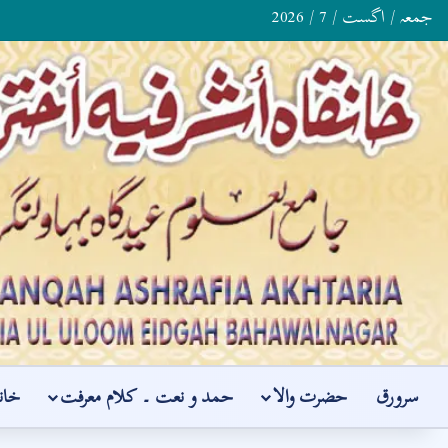
جمعہ / اگست / 7 / 2026
سرورق
حضرت والا
حمد و نعت ۔ کلام معرفت
خان