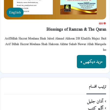
English
618
Blessings of Ramzan & The Quran
ArifBillah Hazrat Moulana Shah Jaleel Ahmad Akhoon DB Khalifa Majaz Bait
Arif Billah Hazrat Moulana Shah Hakeem Akhtar Sahab Nawar Allah Marqada
ho
مزید دیکھیں »
ترتیب اقسام
آذان جلیل
آڈیو کتب