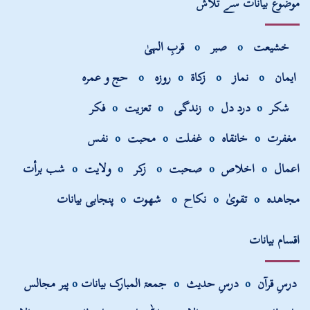
موضوع بیانات سے تلاش
خشیعت
o
صبر
o
قربِ الہیٰ
ایمان
o
نماز
o
زکاۃ
o
روزہ
o
حج و عمرہ
شکر
o
درد دل
o
زندگی
o
تعزیت
o
فکر
مغفرت
o
خانقاہ
o
غفلت
o
محبت
o
نفس
اعمال
o
اخلاص
o
صحبت
o
زکر
o
ولایت
o
شب برأت
مجاھدہ
o
تقویٰ
o
نکاح
o
شھوت
o
پنجابی بیانات
اقسام بیانات
درسِ قرآن
o
درسِ حدیث
o
جمعۃ المبارک بیانات
o
پیر مجالس