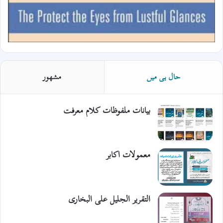
حال ہی میں
مشھور
بیانات ملفوظات کلام معرفت
معمولات اکابر
التقریر الجلیل علی البخاری