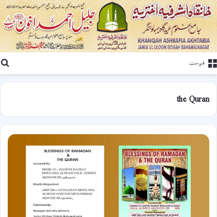
ت
فہرست
the Quran