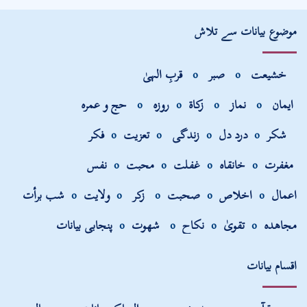
موضوع بیانات سے تلاش
خشیعت
o
صبر
o
قربِ الہیٰ
ایمان
o
نماز
o
زکاۃ
o
روزہ
o
حج و عمرہ
شکر
o
درد دل
o
زندگی
o
تعزیت
o
فکر
مغفرت
o
خانقاہ
o
غفلت
o
محبت
o
نفس
اعمال
o
اخلاص
o
صحبت
o
زکر
o
ولایت
o
شب برأت
مجاھدہ
o
تقویٰ
o
نکاح
o
شھوت
o
پنجابی بیانات
اقسام بیانات