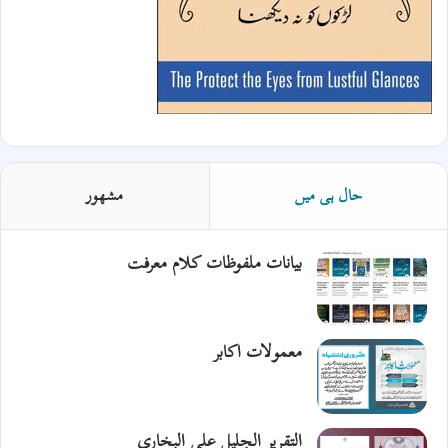
حال ہی میں
مشھور
بیانات ملفوظات کلام معرفت
معمولات اکابر
التقریر الجلیل علی البخاری