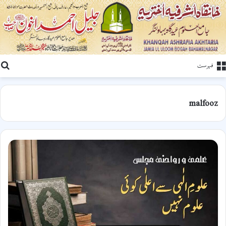
ت
فہرست
malfooz