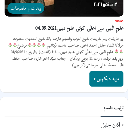
بیانات و ملفوظات
950
علومِ الٰہی سے اعلٰی کوئی علوم نہیں04.09.2021
پیر طریقت رہبر شریعت شیخ العرب والعجم عارف باللہ شیخ الحدیث حضرت
مولانا الشاہ جلیل احمد اخون صاحب دامت برکاتہم
موضوع
علومِ الٰہی سے اعلٰی کوئی علوم نہیں...!!! (8منٹ) بتاریخ : 04/9/2021
بروزِ ہفتہ بوقت : رات 11 بجے برمکان : جناب سیّد اختر غازی صاحب حفظہ
اللّٰہ...محمّد علی سوسائٹی(کراچی)
مزید دیکھیں »
ترتیب اقسام
آذان جلیل