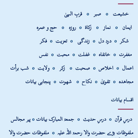
خشیعت
o
صبر
o
قربِ الہیٰ
ایمان
o
نماز
o
زکاۃ
o
روزہ
o
حج و عمرہ
شکر
o
درد دل
o
زندگی
o
تعزیت
o
فکر
مغفرت
o
خانقاہ
o
غفلت
o
محبت
o
نفس
اعمال
o
اخلاص
o
صحبت
o
زکر
o
ولایت
o
شب برأت
مجاھدہ
o
تقویٰ
o
نکاح
o
شھوت
o
پنجابی بیانات
اقسام بیانات
درسِ قرآن
o
درسِ حدیث
o
جمعۃ المبارک بیانات
o
پیر مجالس
ملفوظات بڑے حضرت والا رحمۃ اللہ علیہ
o
ملفوظات حضرت والا