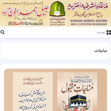
ت
فہرست
مناجات