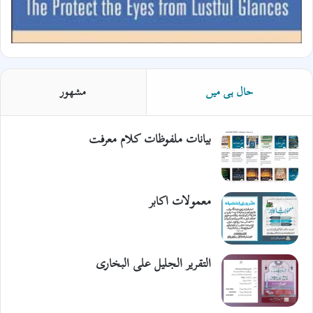
حال ہی میں
مشھور
بیانات ملفوظات کلام معرفت
معمولات اکابر
التقریر الجلیل علی البخاری