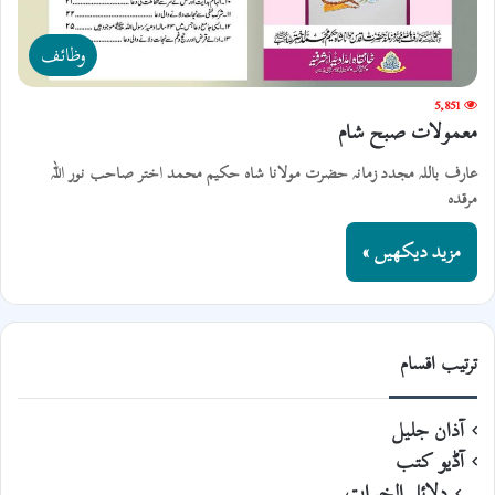
وظائف
5,851
معمولات صبح شام
عارف باللہ مجدد زمانہ حضرت مولانا شاہ حکیم محمد اختر صاحب نور اللہ
مرقدہ
مزید دیکھیں »
ترتیب اقسام
آذان جلیل
آڈیو کتب
دلائل الخیرات