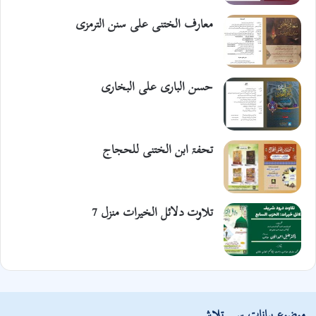
معارف الختنی علی سنن الترمزی
حسن الباری علی البخاری
تحفۃ ابن الختنی للحجاج
تلاوت دلائل الخیرات منزل 7
موضوع بیانات سے تلاش