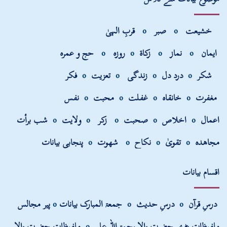
خشیعت
o
صبر
o
قربِ الہیٰ
ایمان
o
نماز
o
زکاۃ
o
روزہ
o
حج و عمرہ
شکر
o
درد دل
o
زندگی
o
تعزیت
o
فکر
مغفرت
o
خانقاہ
o
غفلت
o
محبت
o
نفس
اعمال
o
اخلاص
o
صحبت
o
زکر
o
ولایت
o
شب برأت
مجاھدہ
o
تقویٰ
o
نکاح
o
شھوت
o
پنجابی بیانات
اقسام بیانات
درسِ قرآن
o
درسِ حدیث
o
جمعۃ المبارک بیانات
o
پیر مجالس
ملفوظات بڑے حضرت والا رحمۃ اللہ علیہ
o
ملفوظات حضرت والا