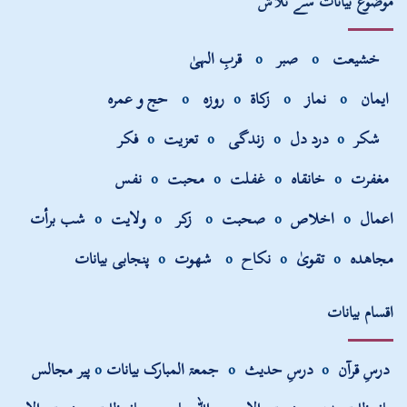
موضوع بیانات سے تلاش
خشیعت
o
صبر
o
قربِ الہیٰ
ایمان
o
نماز
o
زکاۃ
o
روزہ
o
حج و عمرہ
شکر
o
درد دل
o
زندگی
o
تعزیت
o
فکر
مغفرت
o
خانقاہ
o
غفلت
o
محبت
o
نفس
اعمال
o
اخلاص
o
صحبت
o
زکر
o
ولایت
o
شب برأت
مجاھدہ
o
تقویٰ
o
نکاح
o
شھوت
o
پنجابی بیانات
اقسام بیانات
درسِ قرآن
o
درسِ حدیث
o
جمعۃ المبارک بیانات
o
پیر مجالس