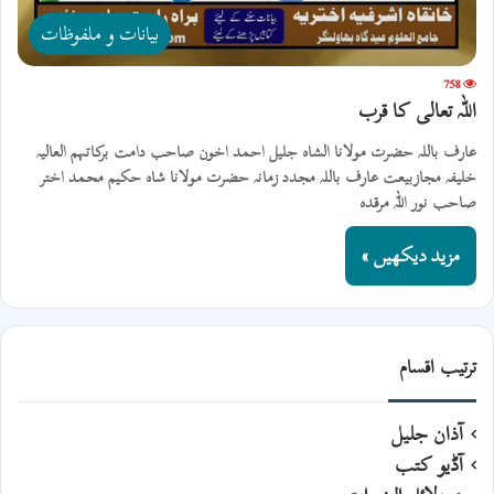
بیانات و ملفوظات
758
اللہ تعالی کا قرب
عارف باللہ حضرت مولانا الشاہ جلیل احمد اخون صاحب دامت برکاتہم العالیہ
خلیفہ مجازبیعت عارف باللہ مجدد زمانہ حضرت مولانا شاہ حکیم محمد اختر
صاحب نور اللہ مرقدہ
مزید دیکھیں »
ترتیب اقسام
آذان جلیل
آڈیو کتب