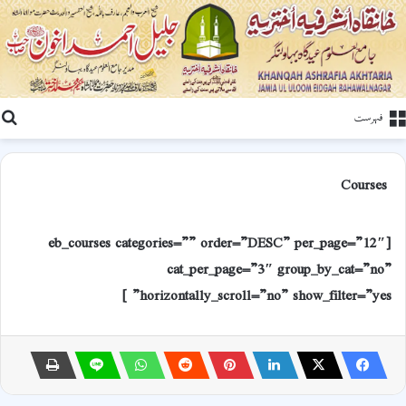
ت
فہرست
Courses
[eb_courses categories=”” order=”DESC” per_page=”12″
cat_per_page=”3″ group_by_cat=”no”
horizontally_scroll=”no” show_filter=”yes” ]