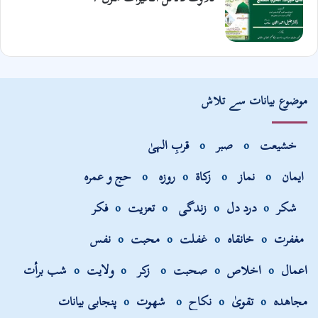
موضوع بیانات سے تلاش
خشیعت
o
صبر
o
قربِ الہیٰ
ایمان
o
نماز
o
زکاۃ
o
روزہ
o
حج و عمرہ
شکر
o
درد دل
o
زندگی
o
تعزیت
o
فکر
مغفرت
o
خانقاہ
o
غفلت
o
محبت
o
نفس
اعمال
o
اخلاص
o
صحبت
o
زکر
o
ولایت
o
شب برأت
مجاھدہ
o
تقویٰ
o
نکاح
o
شھوت
o
پنجابی بیانات