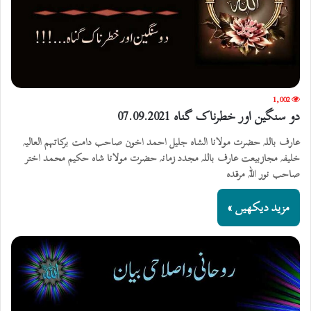
1,002
دو سنگین اور خطرناک گناہ 07.09.2021
عارف باللہ حضرت مولانا الشاہ جلیل احمد اخون صاحب دامت برکاتہم العالیہ
خلیفہ مجازبیعت عارف باللہ مجدد زمانہ حضرت مولانا شاہ حکیم محمد اختر
صاحب نور اللہ مرقدہ
مزید دیکھیں »