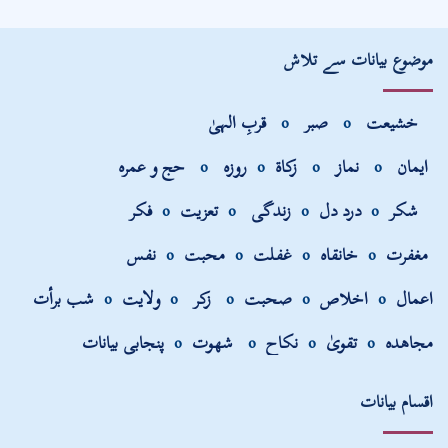
موضوع بیانات سے تلاش
خشیعت
o
صبر
o
قربِ الہیٰ
ایمان
o
نماز
o
زکاۃ
o
روزہ
o
حج و عمرہ
شکر
o
درد دل
o
زندگی
o
تعزیت
o
فکر
مغفرت
o
خانقاہ
o
غفلت
o
محبت
o
نفس
اعمال
o
اخلاص
o
صحبت
o
زکر
o
ولایت
o
شب برأت
مجاھدہ
o
تقویٰ
o
نکاح
o
شھوت
o
پنجابی بیانات
اقسام بیانات