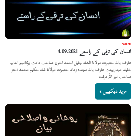
978
انسان کی ترقی کے راستے 4.09.2021
عارف باللہ حضرت مولانا الشاہ جلیل احمد اخون صاحب دامت برکاتہم العالیہ
خلیفہ مجازبیعت عارف باللہ مجدد زمانہ حضرت مولانا شاہ حکیم محمد اختر
صاحب نور اللہ مرقدہ
مزید دیکھیں »