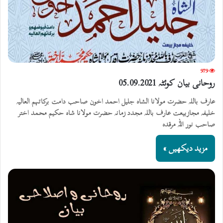
979
روحانی بیان کوئٹہ 05.09.2021
عارف باللہ حضرت مولانا الشاہ جلیل احمد اخون صاحب دامت برکاتہم العالیہ
خلیفہ مجازبیعت عارف باللہ مجدد زمانہ حضرت مولانا شاہ حکیم محمد اختر
صاحب نور اللہ مرقدہ
مزید دیکھیں »