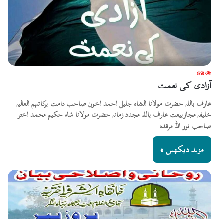
668
آزادی کی نعمت
عارف باللہ حضرت مولانا الشاہ جلیل احمد اخون صاحب دامت برکاتہم العالیہ
خلیفہ مجازبیعت عارف باللہ مجدد زمانہ حضرت مولانا شاہ حکیم محمد اختر
صاحب نور اللہ مرقدہ
مزید دیکھیں »