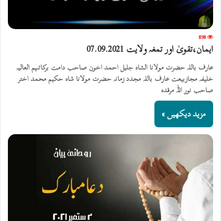
898
ایمان،تقویٰ اور تمغہ ولایت 07.09.2021
عارف باللہ حضرت مولانا الشاہ جلیل احمد اخون صاحب دامت برکاتہم العالیہ
خلیفہ مجازبیعت عارف باللہ مجدد زمانہ حضرت مولانا شاہ حکیم محمد اختر
صاحب نور اللہ مرقدہ
مزید دیکھیں »