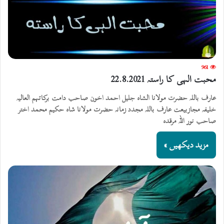
961
محبت الہی کا راستہ 22.8.2021
عارف باللہ حضرت مولانا الشاہ جلیل احمد اخون صاحب دامت برکاتہم العالیہ
خلیفہ مجازبیعت عارف باللہ مجدد زمانہ حضرت مولانا شاہ حکیم محمد اختر
صاحب نور اللہ مرقدہ
مزید دیکھیں »