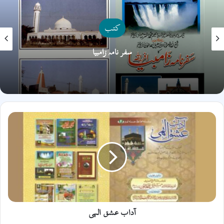
کتب
سفر نامہ زامبیا
آداب
عشق
الہی
آداب عشق الہی