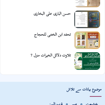
حسن الباری علی البخاری
تحفۃ ابن الختنی للحجاج
تلاوت دلائل الخیرات منزل 7
موضوع بیانات سے تلاش
خشیعت
o
صبر
o
قربِ الہیٰ