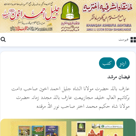
ت
فہرست
اردو
کتب
فیضان مرشد
عارف باللہ حضرت مولانا الشاہ جلیل احمد اخون صاحب دامت
برکاتہم العالیہ خلیفہ مجازبیعت عارف باللہ مجدد زمانہ حضرت
مولانا شاہ حکیم محمد اختر صاحب نور اللہ مرقدہ