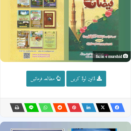
fazin e murshid
ڈاون لوڈ کریں
مطالعہ فرمائیں