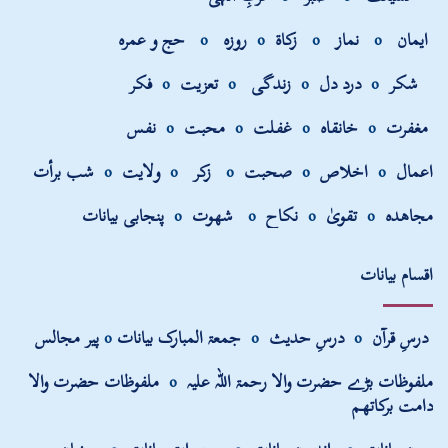
ایمان
o
نماز
o
زکاۃ
o
روزہ
o
حج و عمرہ
شکر
o
درد دل
o
زندگی
o
تعزیت
o
فکر
مغفرت
o
خانقاہ
o
غفلت
o
محبت
o
نفس
اعمال
o
اخلاص
o
صحبت
o
زکر
o
ولایت
o
شب برأت
مجاھدہ
o
تقویٰ
o
نکاح
o
شھوت
o
پنجابی بیانات
اقسام بیانات
درسِ قرآن
o
درسِ حدیث
o
جمعۃ المبارک بیانات
o
پیر مجالس
ملفوظات بڑے حضرت والا رحمۃ اللہ علیہ
o
ملفوظات حضرت والا
دامت برکاتھم