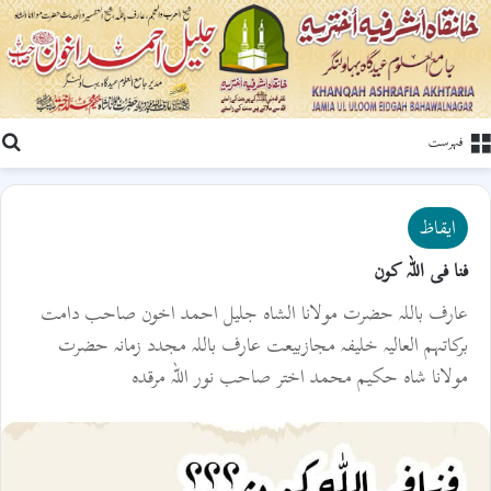
ت
فہرست
ایقاظ
فنا فی اللہ کون
عارف باللہ حضرت مولانا الشاہ جلیل احمد اخون صاحب دامت
برکاتہم العالیہ خلیفہ مجازبیعت عارف باللہ مجدد زمانہ حضرت
مولانا شاہ حکیم محمد اختر صاحب نور اللہ مرقدہ