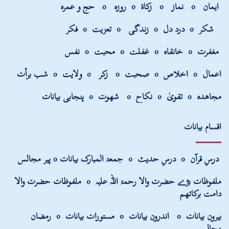
ایمان
o
نماز
o
زکاۃ
o
روزہ
o
حج و عمرہ
شکر
o
درد دل
o
زندگی
o
تعزیت
o
فکر
مغفرت
o
خانقاہ
o
غفلت
o
محبت
o
نفس
اعمال
o
اخلاص
o
صحبت
o
زکر
o
ولایت
o
شب برأت
مجاھدہ
o
تقویٰ
o
نکاح
o
شھوت
o
پنجابی بیانات
اقسام بیانات
درسِ قرآن
o
درسِ حدیث
o
جمعۃ المبارک بیانات
o
پیر مجالس
ملفوظات بڑے حضرت والا رحمۃ اللہ علیہ
o
ملفوظات حضرت والا
دامت برکاتھم
بیرون بیانات
o
اندرون بیانات
o
مستورات بیانات
o
رمضان
مجالس