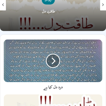
طاقتِ دل
درد
دل
کیا
ہے
درد دل کیا ہے
بڑا
پن