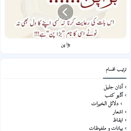
بڑا پن
ترتیب اقسام
آذان جلیل
آڈیو کتب
دلائل الخیرات
اشعار
ایقاظ
بیانات و ملفوظات