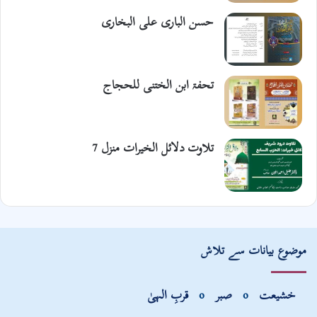
حسن الباری علی البخاری
تحفۃ ابن الختنی للحجاج
تلاوت دلائل الخیرات منزل 7
موضوع بیانات سے تلاش
خشیعت
o
صبر
o
قربِ الہیٰ