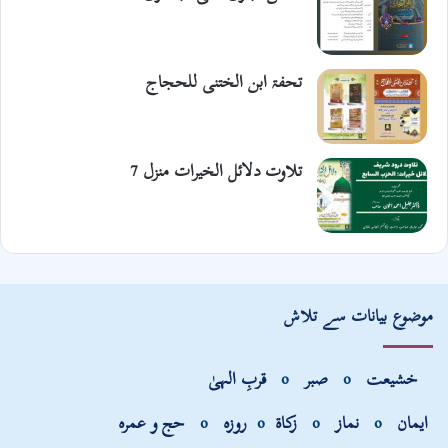
تحفۃ ابن الختنی للحجاج
تلاوت دلائل الخیرات منزل 7
موضوع بیانات سے تلاش
خشیعت
o
صبر
o
قربِ الہیٰ
ایمان
o
نماز
o
زکاۃ
o
روزہ
o
حج و عمرہ