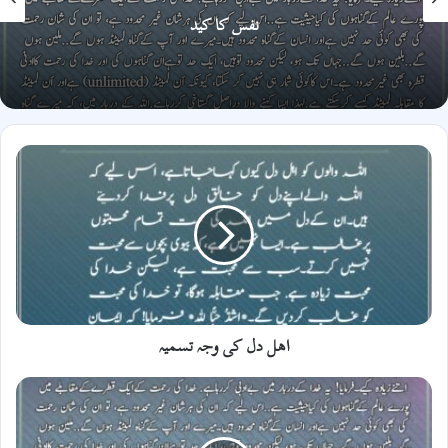
نفس کا کید
اھل
دل
کی
وجہ
تسمیہ
اھل دل کی وجہ تسمیہ
نفس
کا
کید