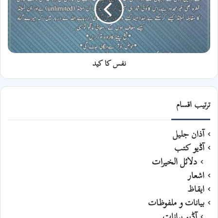
نفس کا کید
ترتیب اقسام
آذان جلیل
آڈیو کتب
دلائل الخیرات
اشعار
ایقاظ
بیانات و ملفوظات
آڈیو بیانات