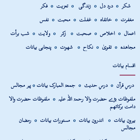
شکر
o
درد دل
o
زندگی
o
تعزیت
o
فکر
مغفرت
o
خانقاہ
o
غفلت
o
محبت
o
نفس
اعمال
o
اخلاص
o
صحبت
o
زکر
o
ولایت
o
شب برأت
مجاھدہ
o
تقویٰ
o
نکاح
o
شھوت
o
پنجابی بیانات
اقسام بیانات
درسِ قرآن
o
درسِ حدیث
o
جمعۃ المبارک بیانات
o
پیر مجالس
ملفوظات بڑے حضرت والا رحمۃ اللہ علیہ
o
ملفوظات حضرت والا
دامت برکاتھم
بیرون بیانات
o
اندرون بیانات
o
مستورات بیانات
o
رمضان
مجالس