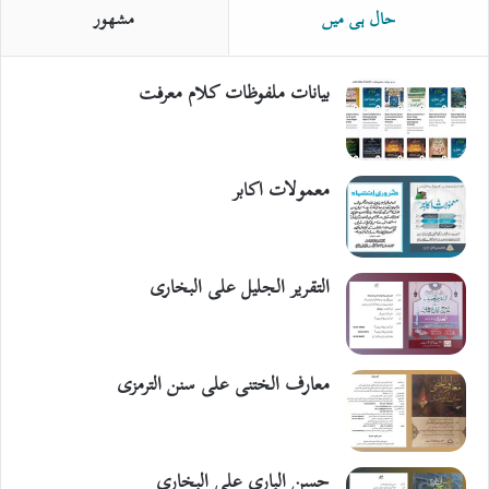
حال ہی میں
مشھور
بیانات ملفوظات کلام معرفت
معمولات اکابر
التقریر الجلیل علی البخاری
معارف الختنی علی سنن الترمزی
حسن الباری علی البخاری