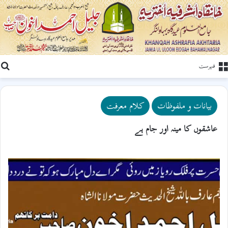
ت
فہرست
بیانات و ملفوظات
کلام معرفت
عاشقوں کا مینہ اور جام ہے