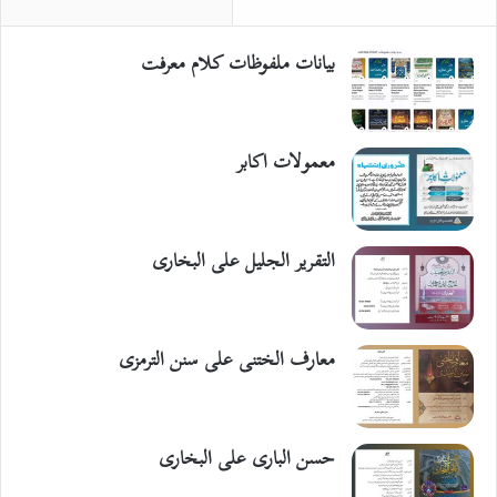
بیانات ملفوظات کلام معرفت
معمولات اکابر
التقریر الجلیل علی البخاری
معارف الختنی علی سنن الترمزی
حسن الباری علی البخاری