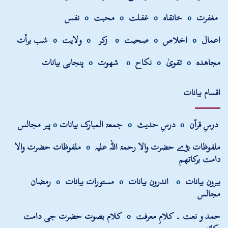
مغفرت
o
خانقاہ
o
غفلت
o
محبت
o
نفس
اعمال
o
اخلاص
o
صحبت
o
زکر
o
ولایت
o
شب برأت
مجاھدہ
o
تقویٰ
o
نکاح
o
شھوت
o
پنجابی بیانات
اقسام بیانات
درسِ قرآن
o
درسِ حدیث
o
جمعۃ المبارک بیانات
o
پیر مجالس
ملفوظات بڑے حضرت والا رحمۃ اللہ علیہ
o
ملفوظات حضرت والا
دامت برکاتھم
بیرون بیانات
o
اندرون بیانات
o
مستورات بیانات
o
رمضان
مجالس
حمد و نعت ۔ کلامِ معرفت
o
کلام بصوت حضرت جی دامت