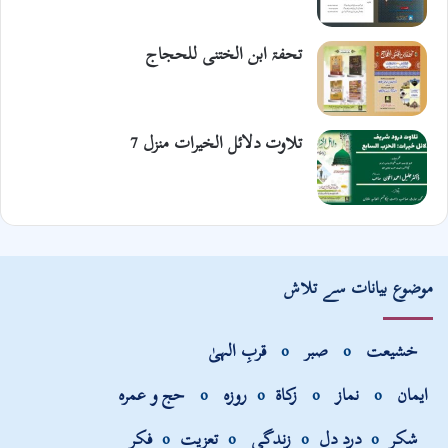
تحفۃ ابن الختنی للحجاج
تلاوت دلائل الخیرات منزل 7
موضوع بیانات سے تلاش
خشیعت
o
صبر
o
قربِ الہیٰ
ایمان
o
نماز
o
زکاۃ
o
روزہ
o
حج و عمرہ
شکر
o
درد دل
o
زندگی
o
تعزیت
o
فکر