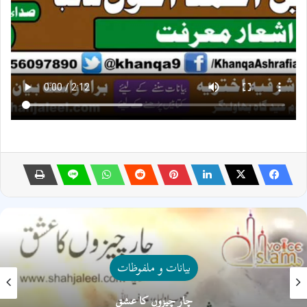
بیانات و ملفوظات
چار چیزوں کا عشق