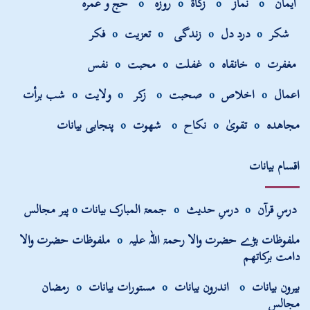
ایمان
o
نماز
o
زکاۃ
o
روزہ
o
حج و عمرہ
شکر
o
درد دل
o
زندگی
o
تعزیت
o
فکر
مغفرت
o
خانقاہ
o
غفلت
o
محبت
o
نفس
اعمال
o
اخلاص
o
صحبت
o
زکر
o
ولایت
o
شب برأت
مجاھدہ
o
تقویٰ
o
نکاح
o
شھوت
o
پنجابی بیانات
اقسام بیانات
درسِ قرآن
o
درسِ حدیث
o
جمعۃ المبارک بیانات
o
پیر مجالس
ملفوظات بڑے حضرت والا رحمۃ اللہ علیہ
o
ملفوظات حضرت والا
دامت برکاتھم
بیرون بیانات
o
اندرون بیانات
o
مستورات بیانات
o
رمضان
مجالس