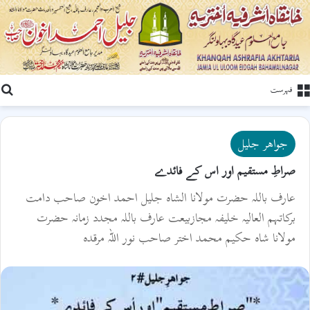
ت
فہرست
جواھر جلیل
صراطِ مستقیم اور اس کے فائدے
عارف باللہ حضرت مولانا الشاہ جلیل احمد اخون صاحب دامت
برکاتہم العالیہ خلیفہ مجازبیعت عارف باللہ مجدد زمانہ حضرت
مولانا شاہ حکیم محمد اختر صاحب نور اللہ مرقدہ