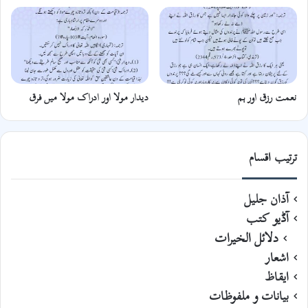
نعمت رزق اور ہم
دیدار مولا اور ادراک مولا میں فرق
ترتیب اقسام
آذان جلیل
آڈیو کتب
دلائل الخیرات
اشعار
ایقاظ
بیانات و ملفوظات