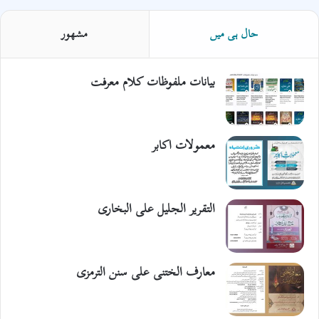
حال ہی میں
مشھور
بیانات ملفوظات کلام معرفت
معمولات اکابر
التقریر الجلیل علی البخاری
معارف الختنی علی سنن الترمزی