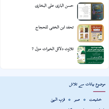
حسن الباری علی البخاری
تحفۃ ابن الختنی للحجاج
تلاوت دلائل الخیرات منزل 7
موضوع بیانات سے تلاش
خشیعت
o
صبر
o
قربِ الہیٰ