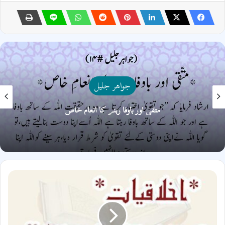
جواھر جلیل
متقی اور باوفا رہنے کا انعامِ خاص
اخلاقیات