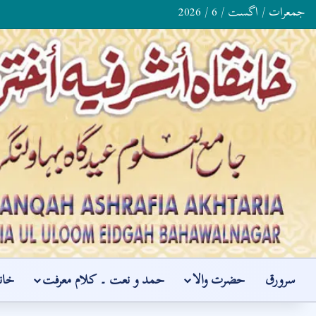
جمعرات / اگست / 6 / 2026
سرورق
حضرت والا
حمد و نعت ۔ کلام معرفت
خان