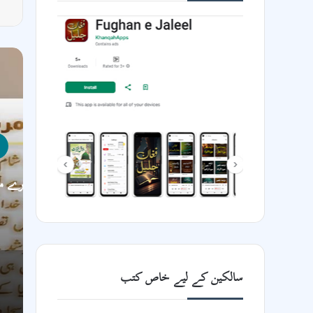
کے نام
سالکین کے لیے خاص کتب