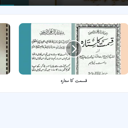
سمت
ہر
ا
تمنا
تارہ
دل
سے
رخصت
ھو
گئ
قسمت کا ستارہ