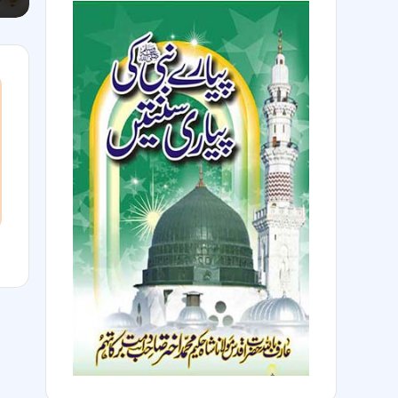
ق
ک
س