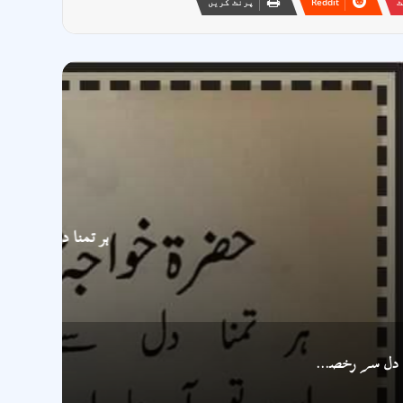
ٹ
Reddit
پرنٹ کریں
ھو گئ
ہر تمنا دل سے رخصت ھو گئ