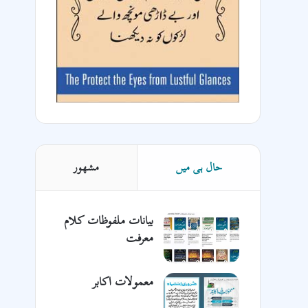
حال ہی میں
مشھور
بیانات ملفوظات کلام
معرفت
معمولات اکابر