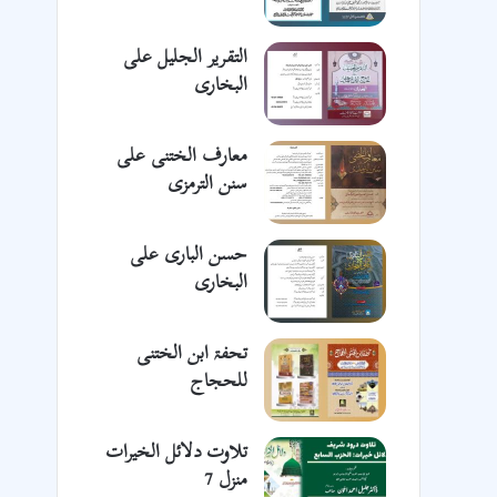
التقریر الجلیل علی
البخاری
معارف الختنی علی
سنن الترمزی
حسن الباری علی
البخاری
تحفۃ ابن الختنی
للحجاج
تلاوت دلائل الخیرات
منزل 7