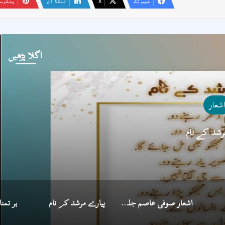
فیس بُک
X
لنکڈ ان
پنٹرس
اگلا پڑھیں
اشعار
ہر تمنا دل سے رخصت 
اشعار صوفی عاصم جلیلی
پیارے مرشد کے نام