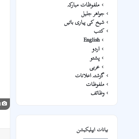
ملفوظات مبارکہ
جواھر جلیل
شیخ کی پیاری باتیں
کتب
English
اردو
پشتو
عربی
گزشتہ اعلانات
ملفوظات
وظائف
tazkara jaleel
بیانات ایپلیکیشن